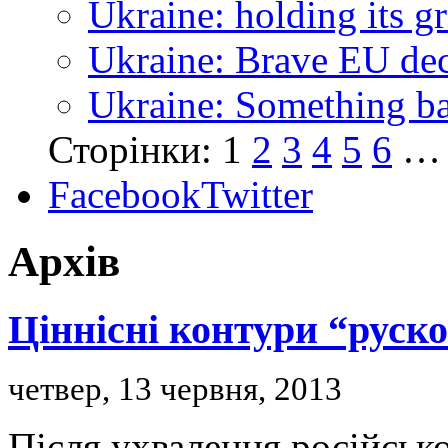
Ukraine: holding its g
Ukraine: Brave EU dec
Ukraine: Something bad
Сторінки:
1
2
3
4
5
6
…
Facebook
Twitter
Архів
Ціннісні контури “руско
четвер, 13 червня, 2013
Після ухвалення російсь