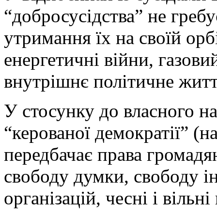
“добросусідства” не греб
утримання їх на своїй орбі
енергетичні війни, газови
внутрішнє політичне житття,
У стосунку до власного н
“керованої демократії” (н
передбачає права громадя
свободу думки, свободу і
організацій, чесні і вільн