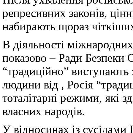
репресивних законів, цінн
набирають щораз чіткіши
В діяльності міжнародних
показово – Ради Безпеки 
“традиційно” виступають з
людини від , Росія “тради
тоталітарні режими, які з
власних народів.
У відносинах із сусідами Р