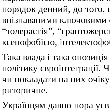
порядок денний, до того, 
впізнаваними ключовими с
“толерастія”, “грантожерс
ксенофобією, інтелектофо
Така влада і така опозиція
політику євроінтеграції. 
чи покладати на них очіку
риторичне.
Українцям давно пора усв