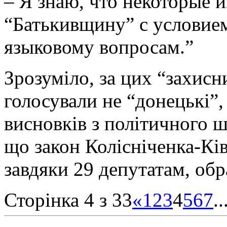
– Я знаю, что некоторые и
“Батькивщину” с условие
языковому вопросам.”
Зрозуміло, за цих “захисн
голосували не “донецькі”,
висновків з політичного шл
що закон Колісніченка-Кі
завдяки 29 депутатам, об
Сторінка 4 з 33
«
1
2
3
4
5
6
7
..