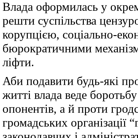
Влада оформилась у окрему
решти суспільства цензур
корупцією, соціально-еко
бюрократичними механізм
ліфти.
Аби подавити будь-які пр
житті влада веде боротьб
опонентів, а й проти гродс
громадських організації 
законодавчих і адміністра