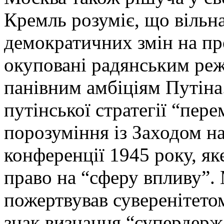
Кремль розуміє, що вільн
демократичних змін на про
окуповані радянським ре
панівним амбіціям Путіна.
путінської стратегії “пере
порозуміння із Заходом н
конференції 1945 року, як
право на “сферу впливу”.
пожертвував суверенітетом 
знак визнання “супердержа