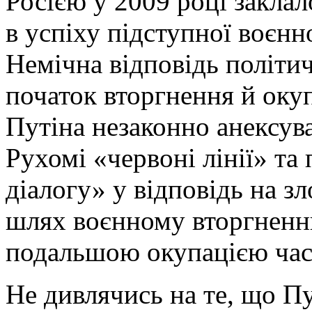
Росією у 2009 році заклал
в успіху підступної воєнно
Немічна відповідь політи
початок вторгнення й оку
Путіна незаконно анексува
Рухомі «червоні лінії» та
діалогу» у відповідь на з
шлях воєнному вторгненню
подальшою окупацією час
Не дивлячись на те, що Пу