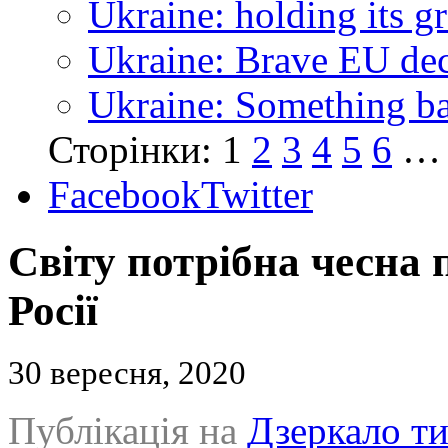
Ukraine: holding its g
Ukraine: Brave EU dec
Ukraine: Something bad
Сторінки:
1
2
3
4
5
6
…
Facebook
Twitter
Світу потрібна чесна
Росії
30 вересня, 2020
Публікація на
Дзеркало т