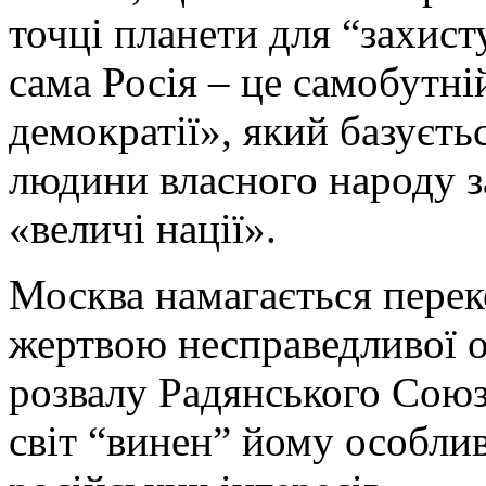
точці планети для “захист
сама Росія – це самобутн
демократії», який базуєть
людини власного народу з
«величі нації».
Москва намагається перек
жертвою несправедливої о
розвалу Радянського Союз
світ “винен” йому особли