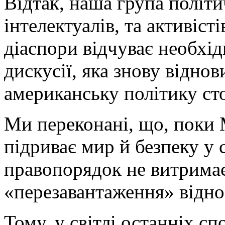
Відтак, наша група політич
інтелектуалів, та активісті
діаспори відчуває необхід
дискусії, яка знову відно
американську політику сто
Ми переконані, що, поки
підриває мир й безпеку у 
правопорядок не витрима
«перезавантаження» відно
Тому, у світлі останніх с