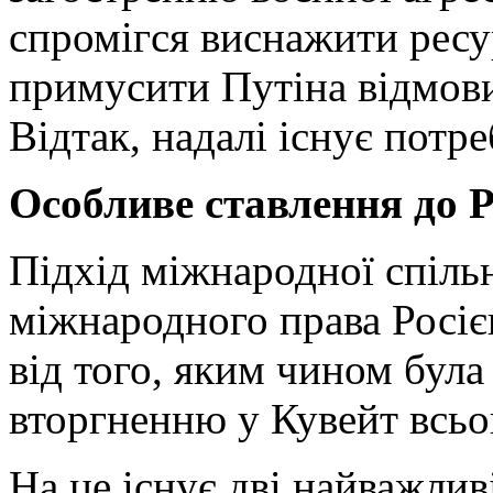
спромігся виснажити ресу
примусити Путіна відмови
Відтак, надалі існує потр
Особливе ставлення до Р
Підхід міжнародної спіль
міжнародного права Росіє
від того, яким чином була
вторгненню у Кувейт всьо
На це існує дві найважли