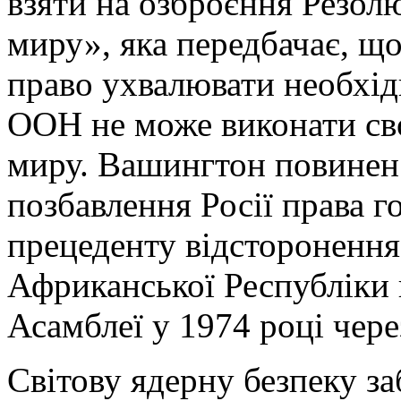
взяти на озброєння Резо
миру», яка передбачає, щ
право ухвалювати необхід
ООН не може виконати сво
миру. Вашингтон повинен 
позбавлення Росії права г
прецеденту відсторонення
Африканської Республіки в
Асамблеї у 1974 році чере
Світову ядерну безпеку з