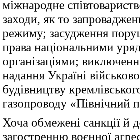
міжнародне співтовариств
заходи, як то запровадже
режиму; засудження пору
права національними уря
організаціями; виключення 
надання Україні військов
будівництву кремлівськог
газопроводу «Північний п
Хоча обмежені санкції й 
загостренню воєнної агресі