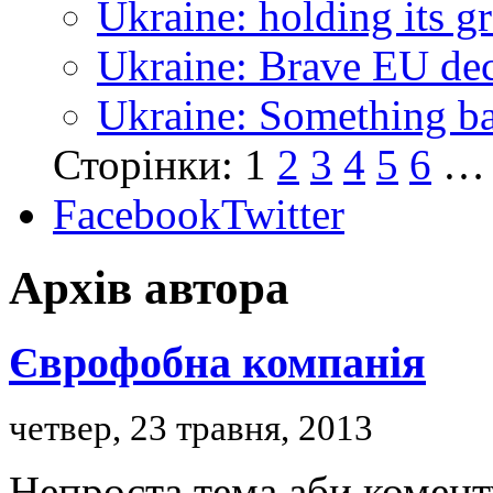
Ukraine: holding its g
Ukraine: Brave EU dec
Ukraine: Something bad
Сторінки:
1
2
3
4
5
6
…
Facebook
Twitter
Архів автора
Єврофобна компанія
четвер, 23 травня, 2013
Непроста тема аби комент