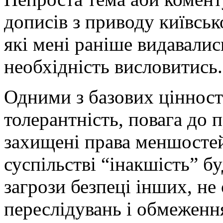
дописів з приводу київсь
які мені раніше видавали
необхідність висловитись.
Одними з базових цінност
толерантність, повага до
захищені права меншостей
суспільстві “інакшість” б
загрози безпеці інших, не
переслідувань і обмеженн