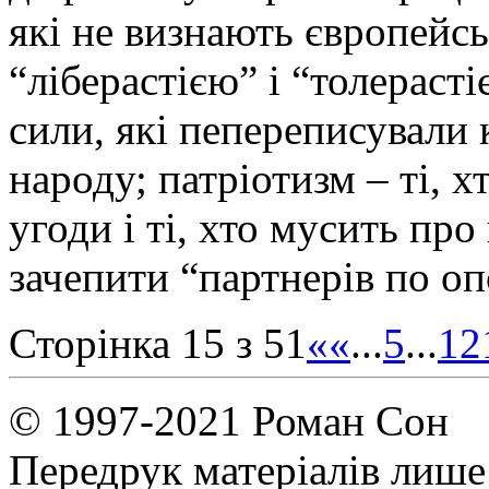
які не визнають європейсь
“ліберастією” і “толераст
сили, які пепереписували 
народу; патріотизм – ті, х
угоди і ті, хто мусить пр
зачепити “партнерів по оп
Сторінка 15 з 51
«
«
...
5
...
12
© 1997-2021 Роман Сон
Передрук матеріалів лише