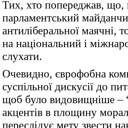
Тих, хто попереджав, що,
парламентський майданчик
антиліберальної маячні, 
на національний і міжнаро
слухати.
Очевидно, єврофобна комп
суспільної дискусії до пи
щоб було видовищніше – 
акцентів в площину морал
переслідує мету звести н