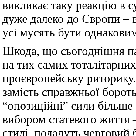
викликає таку реакцію в су
дуже далеко до Європи – в
усі мусять бути однакови
Шкода, що сьогоднішня па
на тих самих тоталітарних
проєвропейську риторику. 
замість справжньої борот
“опозиційні” сили більше 
вибором статевого життя 
стилі, подадуть черговий