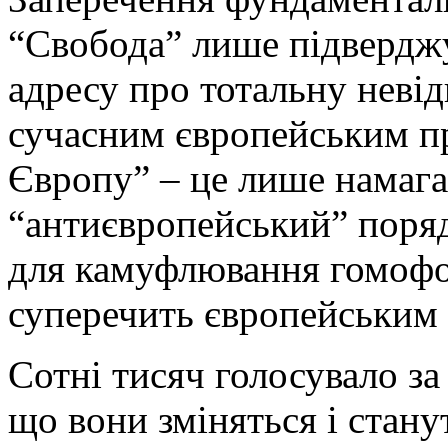
“Свобода” лише підверджує
адресу про тотальну невід
сучасним європейським п
Європу” – це лише намага
“антиєвропейський” поря
для камуфлювання гомофо
суперечить європейським 
Сотні тисяч голосувало з
що вони зміняться і стан