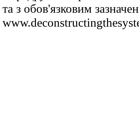
та з обов'язковим зазнач
www.deconstructingthesys