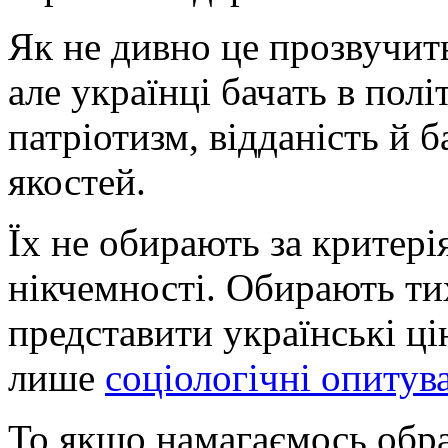
Як не дивно це прозвучить
але українці бачать в полі
патріотизм, відданість й 
якостей.
Їх не обирають за критер
нікчемності. Обирають ти
представити українські ці
лише
соціологічні опитув
То якщо намагаємось обр