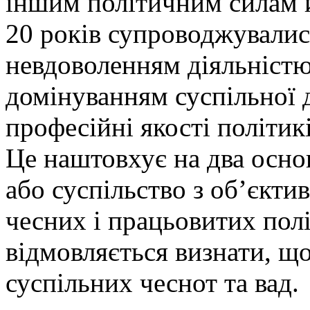
іншим політичним силам й
20 років супроводжували
невдоволенням діяльністю 
домінуванням суспільної 
професійні якості політикі
Це наштовхує на два осно
або суспільство з об’єкти
чесних і працьовитих полі
відмовляється визнати, що
суспільних чеснот та вад.