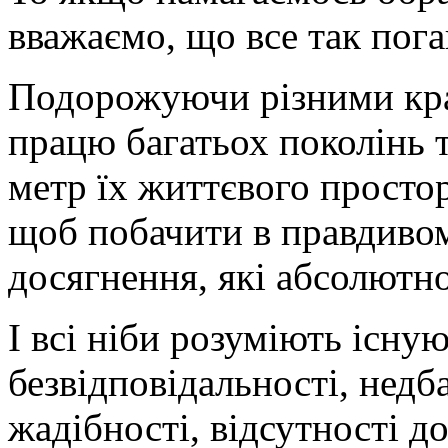
вважаємо, що все так пог
Подорожуючи різними кра
працю багатьох поколінь т
метр їх життєвого просто
щоб побачити в правдивому
досягнення, які абсолютно
І всі ніби розуміють існ
безвідповідальності, недба
жадібності, відсутності д