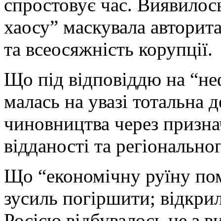
спростовує час. Виявилос
хаосу” маскувала авторит
та всеосяжність корупції.
Що під відповіддю на “не
малась на увазі тотальна 
чиновництва через призна
відданості та регіонально
Що “економічну руїну по
зусиль погіршити; відкри
Росією відбувалось не з в