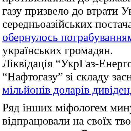
газу призвело до втрати 
середньоазійських постач
обернулось пограбування
українських громадян.
Ліквідація “УкрГаз-Енерг
“Нафтогазу” зі складу зас
мільйонів доларів дивіден
Ряд інших міфологем мину
відпрацювали на своїх тв