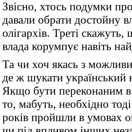
Звісно, хтось подумки пр
давали обрати достойну вл
олігархів. Треті скажуть,
влада корумпує навіть на
Та чи хоч якась з можливи
де ж шукати український 
Якщо бути переконаним в 
то, мабуть, необхідно тод
років пройшли в умовах ок
чи під впливом інших нез