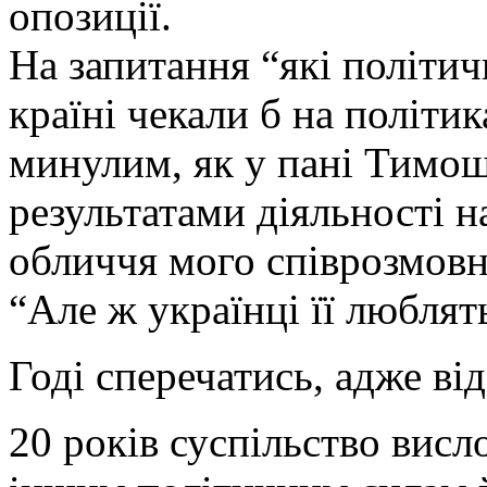
опозиції.
На запитання “які політич
країні чекали б на політи
минулим, як у пані Тимош
результатами діяльності н
обличчя мого співрозмовн
“Але ж українці її люблят
Годі сперечатись, адже в
20 років суспільство вис