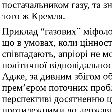
постачальником газу, та 
того ж Кремля.
Приклад “газових” міфоло
що в умовах, коли цінност
співпадають, апріорі не м
політичної відповідальнос
Адже, за дивним збігом о
прем’єром поточних проб
перспективі досягненню ці
протилежними до державн