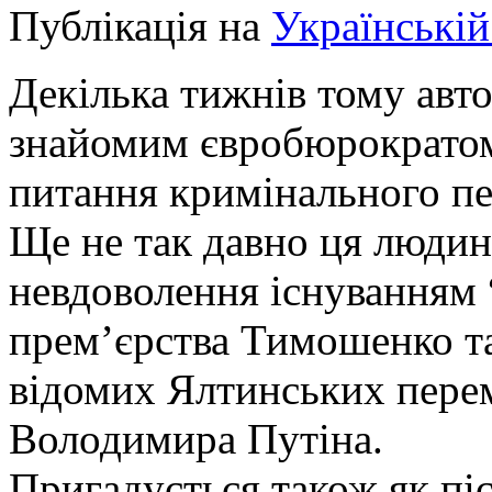
Публікація на
Українській
Декілька тижнів тому авто
знайомим євробюрократом
питання кримінального п
Ще не так давно ця люди
невдоволення існуванням 
прем’єрства Тимошенко та
відомих Ялтинських пере
Володимира Путіна.
Пригадується також як пі