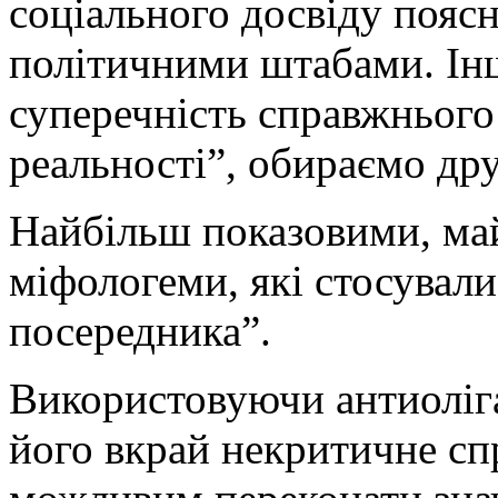
соціального досвіду поя
політичними штабами. Ін
суперечність справжнього 
реальності”, обираємо дру
Найбільш показовими, май
міфологеми, які стосували
посередника”.
Використовуючи антиолігар
його вкрай некритичне сп