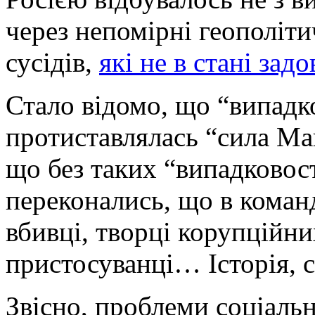
через непомірні геополіти
сусідів,
які не в стані зад
Стало відомо, що “випадк
протиставлялась “сила Май
що без таких “випадковос
переконались, що в команд
вбивці, творці корупційни
пристосуванці… Історія, с
Звісно, проблеми соціаль