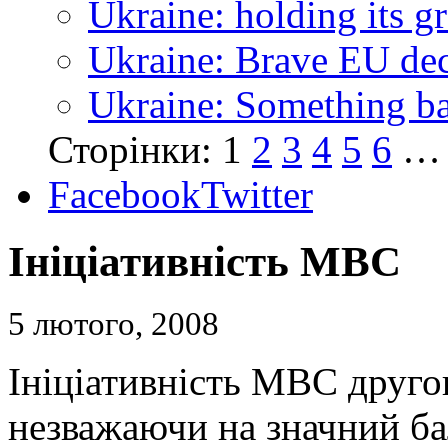
Ukraine: holding its g
Ukraine: Brave EU dec
Ukraine: Something bad
Сторінки:
1
2
3
4
5
6
…
Facebook
Twitter
Ініціативність МВС
5 лютого, 2008
Ініціативність МВС друго
незважаючи на значний ба